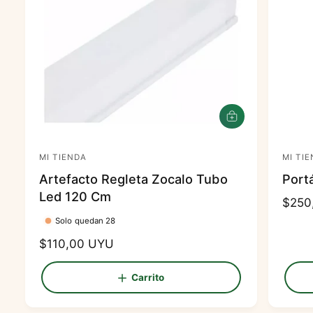
A
g
r
MI TIENDA
e
MI TI
P
P
g
Artefacto Regleta Zocalo Tubo
Portá
r
r
a
Led 120 Cm
r
o
o
P
$250
a
v
v
r
l
Solo quedan 28
c
e
e
e
P
$110,00 UYU
a
c
e
e
r
r
i
r
d
d
e
Carrito
o
i
c
o
o
t
h
i
o
r
r