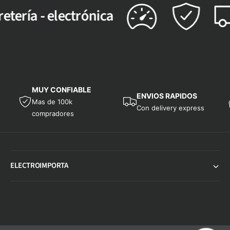
ía
-
electrónica
MUY CONFIABLE
ENVIOS RAPIDOS
Mas de 100k
Con delivery express
compradores
ELECTROIMPORTA
F
o