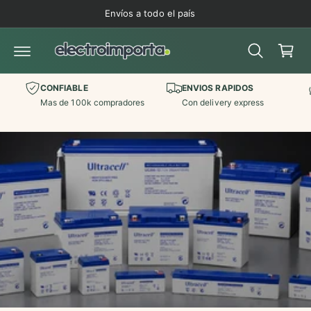
C
t
Envíos a todo el país
a
e
al
r
c
ri
o
n
t
t
CONFIABLE
ENVIOS RAPIDOS
o
e
Mas de 100k compradores
Con delivery express
ni
d
o