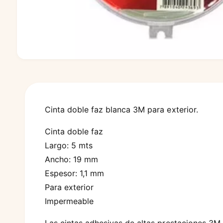
A
b
r
i
r
e
l
Cinta doble faz blanca 3M para exterior.
e
m
Cinta doble faz
e
n
Largo: 5 mts
t
o
Ancho: 19 mm
m
u
Espesor: 1,1 mm
l
t
Para exterior
i
m
Impermeable
e
d
i