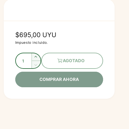
P
$695,00 UYU
r
Impuesto incluido.
e
C
A
AGOTADO
c
a
u
R
m
i
n
e
e
d
COMPRAR AHORA
t
o
n
u
i
t
h
c
a
d
i
a
r
r
a
c
b
c
d
a
a
i
n
n
t
t