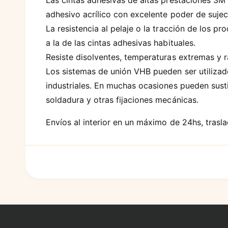
Las cintas adhesivas de altas prestaciones 3M
a
adhesivo acrílico con excelente poder de sujec
1
e
La resistencia al pelaje o la tracción de los p
n
u
a la de las cintas adhesivas habituales.
n
a
Resiste disolventes, temperaturas extremas y ra
v
e
Los sistemas de unión VHB pueden ser utiliza
n
t
industriales. En muchas ocasiones pueden susti
a
n
soldadura y otras fijaciones mecánicas.
a
m
o
Envíos al interior en un máximo de 24hs, trasla
d
a
F
l
o
r
m
a
s