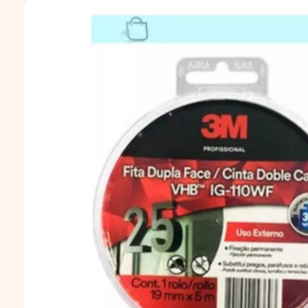
o
o
a
r
d
t
m
a
e
i
ci
p
e
ó
n
r
n
d
o
d
el
p
d
a
r
u
o
d
c
u
c
t
t
o
o