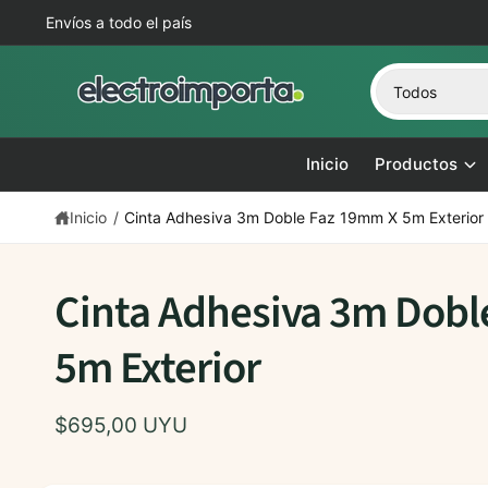
t
Envíos a todo el país
e
al
c
S
B
Todos
o
e
u
n
t
l
s
e
Inicio
Productos
e
c
ni
Ir
d
c
a
d
o
Inicio
/
Cinta Adhesiva 3m Doble Faz 19mm X 5m Exterior
ir
c
r
e
i
e
c
t
o
n
Cinta Adhesiva 3m Dobl
a
n
n
m
e
5m Exterior
a
u
n
r
e
t
e
t
s
$695,00 UYU
a
i
t
la
in
p
r
f