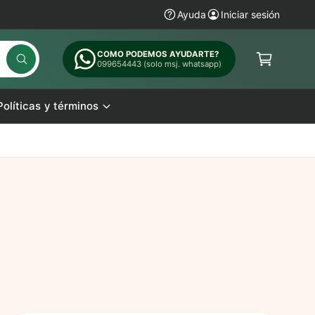
Ayuda
Iniciar sesión
C
a
COMO PODEMOS AYUDARTE?
rr
B
099654443 (solo msj. whatsapp)
ú
it
s
q
o
Políticas y términos
u
e
d
a