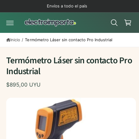
C
t
Envíos a todo el país
a
e
Ir
al
r
d
c
ir
ri
o
e
n
t
c
t
Inicio
/
Termómetro Láser sin contacto Pro Industrial
t
o
e
a
ni
m
d
Termómetro Láser sin contacto Pro
e
o
n
Industrial
t
e
a
$895,00 UYU
la
in
f
o
r
m
a
ci
ó
n